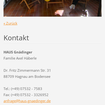
« Zurück
Kontakt
HAUS Gnädinger
Familie Axel Häberle
Dr. Fritz Zimmermann Str. 31
88709 Hagnau am Bodensee
Tel.: (+49) 07532 - 7583
Fax: (+49) 07532 - 3326952
anfrage@
haus-gna
edinger.
de